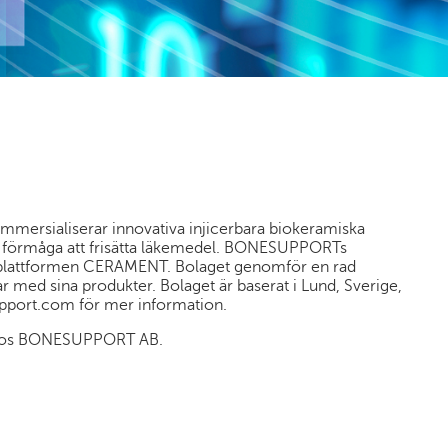
rsialiserar innovativa injicerbara biokeramiska
ar förmåga att frisätta läkemedel. BONESUPPORTs
giplattformen CERAMENT. Bolaget genomför en rad
ar med sina produkter. Bolaget är baserat i Lund, Sverige,
pport.com för mer information.
hos BONESUPPORT AB.