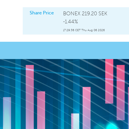
Share Price
BONEX
219.20 SEK
-1.44%
17:29:36 CET Thu Aug 06 2026