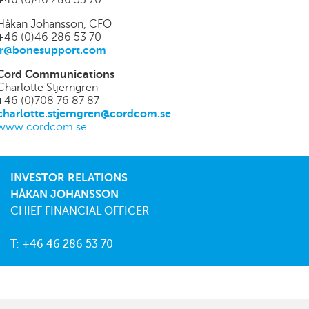
+46 (0)46 286 53 70
Håkan Johansson, CFO
+46 (0)46 286 53 70
ir@bonesupport.com
Cord Communications
Charlotte Stjerngren
+46 (0)708 76 87 87
charlotte.stjerngren@cordcom.se
www.cordcom.se
INVESTOR RELATIONS
HÅKAN JOHANSSON
CHIEF FINANCIAL OFFICER
ir@bonesupport.com
T: +46 46 286 53 70