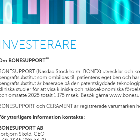
INVESTERARE
™
Om BONESUPPORT
BONESUPPORT (Nasdaq Stockholm: BONEX) utvecklar och komme
bengraftsubstitut som ombildas till patientens eget ben och h
bengraftsubstitut är baserade på den patentskyddade teknolo
kliniska studier för att visa kliniska och hälsoekonomiska fördel
och omsatte 2025 totalt 1 175 msek. Besök gärna www.bonesu
BONESUPPORT och CERAMENT är registrerade varumärken 
För ytterligare information kontakta:
BONESUPPORT AB
Torbjörn Sköld, CEO