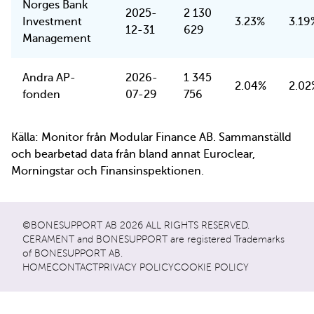
Norges Bank
2025-
2 130
Investment
3.23%
3.19
12-31
629
Management
Andra AP-
2026-
1 345
2.04%
2.02
fonden
07-29
756
Källa: Monitor från Modular Finance AB. Sammanställd
och bearbetad data från bland annat Euroclear,
Morningstar och Finansinspektionen.
©BONESUPPORT AB 2026 ALL RIGHTS RESERVED.
CERAMENT and BONESUPPORT are registered Trademarks
of BONESUPPORT AB.
HOME
CONTACT
PRIVACY POLICY
COOKIE POLICY