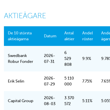
AKTIEÄGARE
De 10 största
Antal
Andel
Ande
Datum
aktieägarna
aktier
röster
ägar
6
Swedbank
2026-
529
9.9%
9.78
Robur Fonder
07-31
808
2026-
5 110
Erik Selin
7.75%
7.65
07-29
000
2026-
3 370
Capital Group
5.11%
5.05
08-03
572