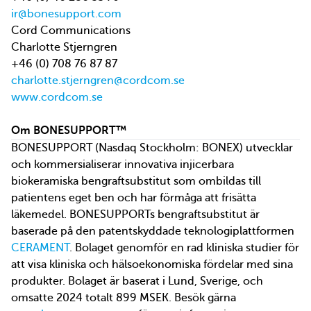
ir@bonesupport.com
Cord Communications
Charlotte Stjerngren
+46 (0) 708 76 87 87
charlotte.stjerngren@cordcom.se
www.cordcom.se
Om BONESUPPORT™
BONESUPPORT (Nasdaq Stockholm: BONEX) utvecklar
och kommersialiserar innovativa injicerbara
biokeramiska bengraftsubstitut som ombildas till
patientens eget ben och har förmåga att frisätta
läkemedel. BONESUPPORTs bengraftsubstitut är
baserade på den patentskyddade teknologiplattformen
CERAMENT
. Bolaget genomför en rad kliniska studier för
att visa kliniska och hälsoekonomiska fördelar med sina
produkter. Bolaget är baserat i Lund, Sverige, och
omsatte 2024 totalt 899 MSEK. Besök gärna