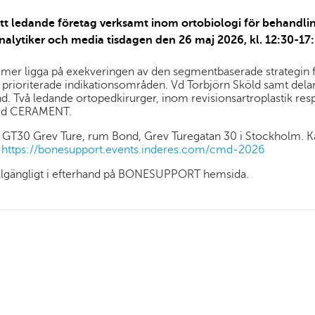
edande företag verksamt inom ortobiologi för behandling a
nalytiker och media tisdagen den 26 maj 2026, kl. 12:30-17
r ligga på exekveringen av den segmentbaserade strategin fö
oriterade indikationsområden. Vd Torbjörn Sköld samt dela
nd. Två ledande ortopedkirurger, inom revisionsartroplastik r
 med CERAMENT.
, GT30 Grev Ture, rum Bond, Grev Turegatan 30 i Stockholm.
:
https://bonesupport.events.inderes.com/cmd-2026
llgängligt i efterhand på BONESUPPORT hemsida.