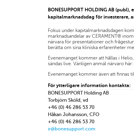
BONESUPPORT HOLDING AB (publ), ett l
kapitalmarknadsdag för investerare, a
Fokus under kapitalmarknadsdagen komme
marknadsandelar av CERAMENT® inom pri
närvara för presentationer och frågestu
berätta om sina kliniska erfarenheter
Evenemanget kommer att hållas i Helio
sändas live. Vänligen anmäl närvaro här
Evenemanget kommer även att finnas ti
För ytterligare information kontakta:
BONESUPPORT Holding AB
Torbjörn Sköld, vd
+46 (0) 46 286 53 70
Håkan Johansson, CFO
+46 (0) 46 286 53 70
ir@bonesupport.com