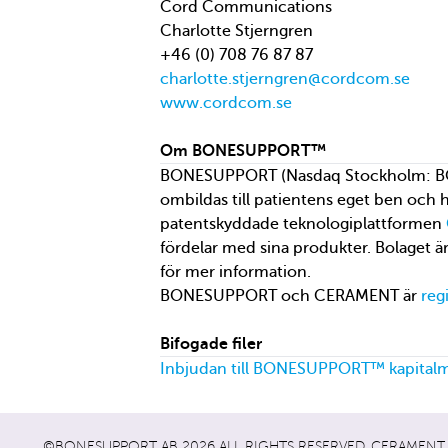
Cord Communications
Charlotte Stjerngren
+46 (0) 708 76 87 87
charlotte.stjerngren@cordcom.se
www.cordcom.se
Om BONESUPPORT™
BONESUPPORT (Nasdaq Stockholm: BONEX
ombildas till patientens eget ben och
patentskyddade teknologiplattformen
fördelar med sina produkter. Bolaget ä
för mer information.
BONESUPPORT och CERAMENT är
reg
Bifogade filer
Inbjudan till BONESUPPORT™ kapital
©BONESUPPORT AB 2026 ALL RIGHTS RESERVED. CERAMENT