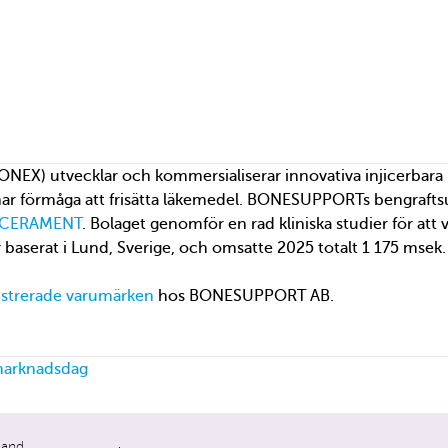
) utvecklar och kommersialiserar innovativa injicerbara 
 har förmåga att frisätta läkemedel. BONESUPPORTs bengrafts
CERAMENT
. Bolaget genomför en rad kliniska studier för att
r baserat i Lund, Sverige, och omsatte 2025 totalt 1 175 msek
istrerade varumärken
hos BONESUPPORT AB.
marknadsdag
 and